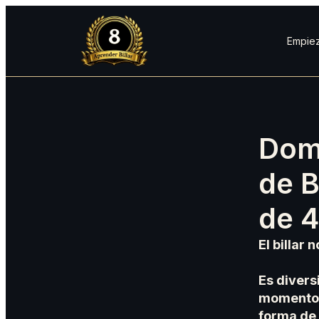
Empiez
Dom
de B
de 
El billar 
Es divers
momentos
forma de