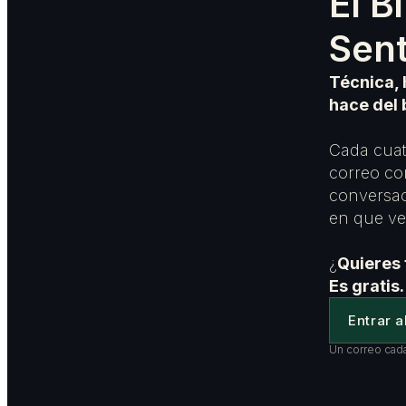
El B
Sen
Técnica, 
hace del 
Cada cuat
correo co
conversac
en que ves
¿
Quieres 
Es gratis.
Entrar a
Un correo cada