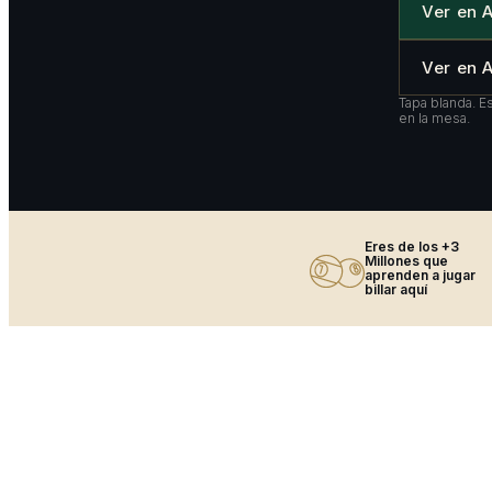
Ver en 
Ver en
Tapa blanda. E
en la mesa.
Eres de los +3
Millones que
aprenden a jugar
billar aquí