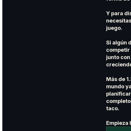
Y para di
necesita
juego.
Si algún 
competir
junto con
creciend
Más de 1.
mundo ya 
planifica
completo,
taco.
Empieza 