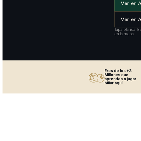
Ver en 
Ver en
Tapa blanda. E
en la mesa.
Eres de los +3
Millones que
aprenden a jugar
billar aquí