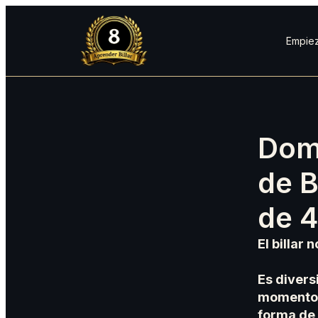
Empiez
Dom
de B
de 
El billar 
Es divers
momentos
forma de