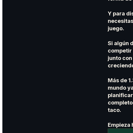
Y para di
necesita
juego.
Si algún 
competir
junto con
creciend
Más de 1.
mundo ya 
planifica
completo,
taco.
Empieza 