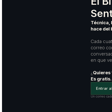
El B
Sen
Técnica, 
hace del 
Cada cuat
correo co
conversac
en que ves
¿
Quieres 
Es gratis.
Entrar a
Un correo cada