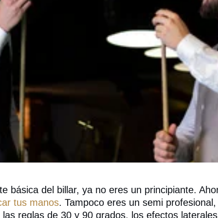
e básica del billar, ya no eres un principiante. A
car tus manos
. Tampoco eres un semi profesional
 las reglas de 30 y 90 grados, los efectos laterales