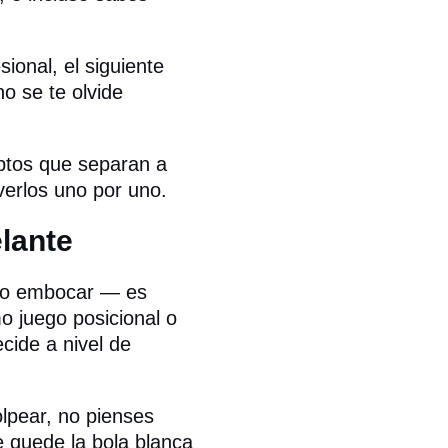
ional, el siguiente
no se te olvide
eptos que separan a
erlos uno por uno.
lante
olo embocar — es
 juego posicional o
cide a nivel de
olpear, no pienses
 quede la bola blanca