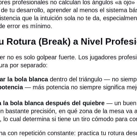
ores profesionales no calculan los ángulos «a ojo»
de tu desarrollo, aprender al menos el sistema bá
stencia que la intuición sola no te da, especialme
e error es mínimo.
u Rotura (Break) a Nivel Profes
er no es solo golpear fuerte. Los jugadores profesi
tura por separado:
r la bola blanca
dentro del triángulo — no siempr
potencia
— más potencia no siempre significa mejo
la bola blanca después del quiebre
— un buen 
 bastante precisión, en qué zona de la mesa va a
a, lo cual determina si tiene un tiro cómodo para co
a con repetición constante: practica tu rotura desd