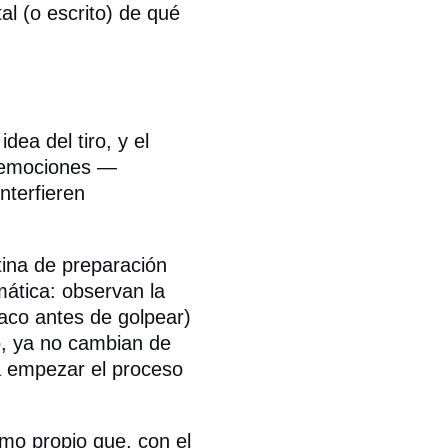
al (o escrito) de qué
dea del tiro, y el
s emociones —
nterfieren
tina de preparación
mática: observan la
taco antes de golpear)
o, ya no cambian de
a empezar el proceso
tmo propio que, con el