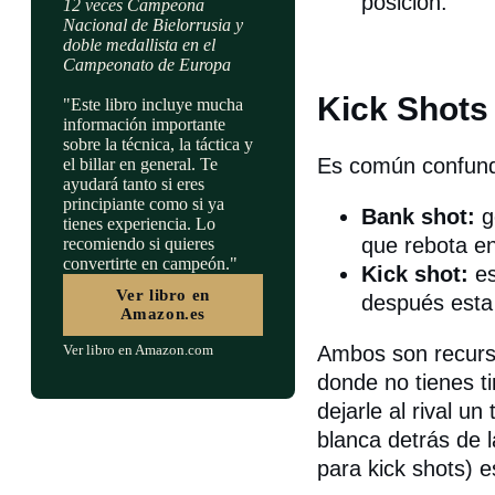
posición.
12 veces Campeona
Nacional de Bielorrusia y
doble medallista en el
Campeonato de Europa
Kick Shots
"Este libro incluye mucha
información importante
sobre la técnica, la táctica y
Es común confundi
el billar en general. Te
ayudará tanto si eres
principiante como si ya
Bank shot:
go
tienes experiencia. Lo
que rebota en
recomiendo si quieres
convertirte en campeón."
Kick shot:
es
Ver libro en
después esta 
Amazon.es
Ambos son recurso
Ver libro en Amazon.com
donde no tienes ti
dejarle al rival un
blanca detrás de l
para kick shots) e