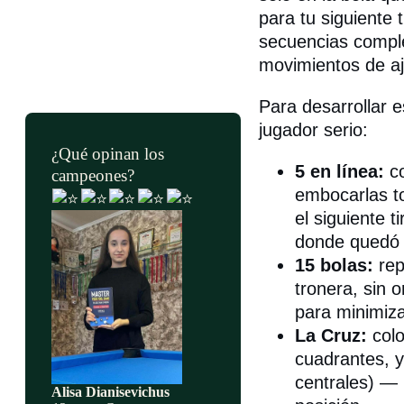
para tu siguiente 
secuencias comple
movimientos de aj
Para desarrollar e
jugador serio:
¿Qué opinan los
5 en línea:
co
campeones?
embocarlas to
el siguiente 
donde quedó tr
15 bolas:
rep
tronera, sin 
para minimizar
La Cruz:
colo
cuadrantes, y
centrales) — 
Alisa Dianisevichus