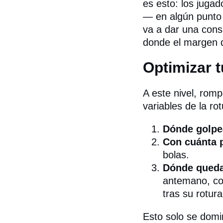
es esto: los jugad
— en algún punto 
va a dar una consi
donde el margen d
Optimizar t
A este nivel, romp
variables de la ro
Dónde golpea
Con cuánta 
bolas.
Dónde queda 
antemano, con
tras su rotur
Esto solo se domin