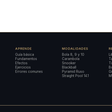
APRENDE
MODALIDADES
R
Guía básica
Bola 8, 9 y 10
Li
Fundamentos
Carambola
T
Efectos
Snooker
T
Ejercicios
Blackball
B
Errores comunes
Pyramid Ruso
G
Straight Pool 14.1
M