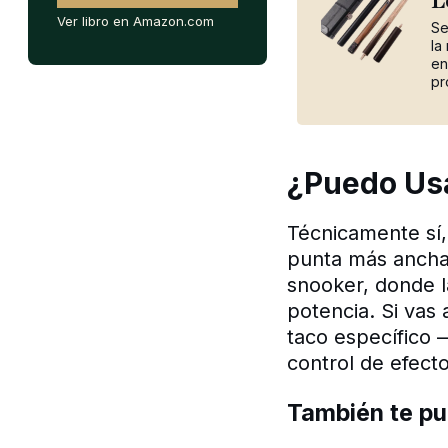
L
Ver libro en Amazon.com
Se
la
en
pr
¿Puedo Usa
Técnicamente sí,
punta más ancha, 
snooker, donde l
potencia. Si vas 
taco específico —
control de efecto
También te pu