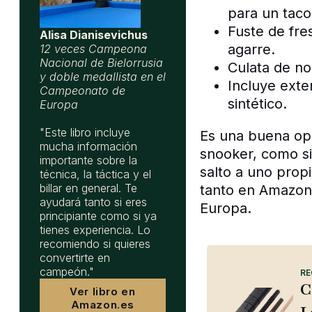
para un taco
Fuste de fr
Alisa Dianisevichus
agarre.
12 veces Campeona
Nacional de Bielorrusia
Culata de no
y doble medallista en el
Incluye exte
Campeonato de
sintético.
Europa
"Este libro incluye
Es una buena opc
mucha información
snooker, como si
importante sobre la
salto a uno prop
técnica, la táctica y el
billar en general. Te
tanto en Amazon
ayudará tanto si eres
Europa.
principiante como si ya
tienes experiencia. Lo
recomiendo si quieres
convertirte en
campeón."
RE
C
Ver libro en
Amazon.es