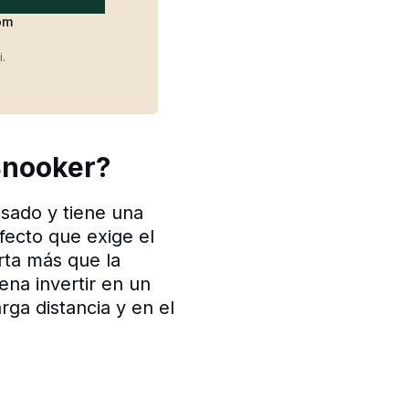
om
i.
Snooker?
esado y tiene una
efecto que exige el
rta más que la
ena invertir en un
rga distancia y en el