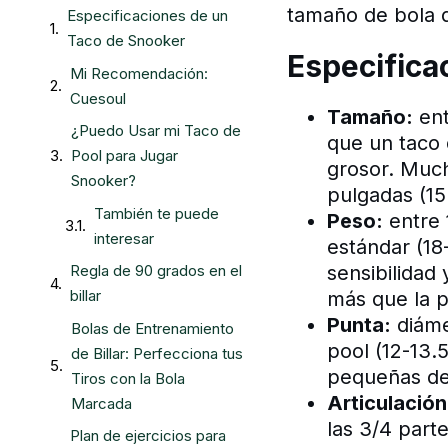
tamaño de bola q
Especificaciones de un
Taco de Snooker
Especifica
Mi Recomendación:
Cuesoul
Tamaño:
ent
¿Puedo Usar mi Taco de
que un taco d
Pool para Jugar
grosor. Muc
Snooker?
pulgadas (15
También te puede
Peso:
entre 
interesar
estándar (18
sensibilidad 
Regla de 90 grados en el
billar
más que la p
Punta:
diáme
Bolas de Entrenamiento
pool (12-13.
de Billar: Perfecciona tus
pequeñas de 
Tiros con la Bola
Articulación
Marcada
las 3/4 part
Plan de ejercicios para