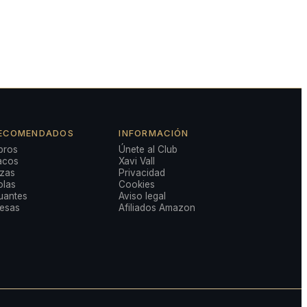
ECOMENDADOS
INFORMACIÓN
bros
Únete al Club
acos
Xavi Vall
izas
Privacidad
olas
Cookies
uantes
Aviso legal
esas
Afiliados Amazon