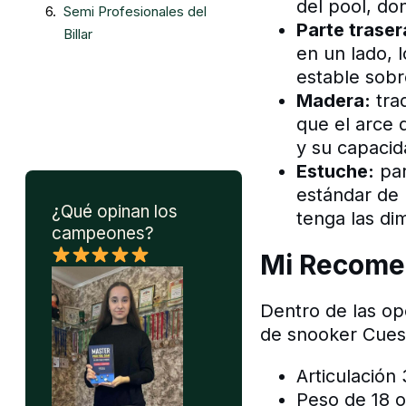
del pool, do
Semi Profesionales del
Parte traser
Billar
en un lado, 
estable sobr
Madera:
tra
que el arce 
y su capacid
Estuche:
par
estándar de 
¿Qué opinan los
tenga las di
campeones?
Mi Recome
Dentro de las op
de snooker Cueso
Articulación
Peso de 18 o