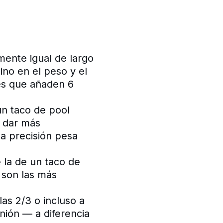
mente igual de largo
sino en el peso y el
es que añaden 6
n taco de pool
a dar más
la precisión pesa
 la de un taco de
 son las más
as 2/3 o incluso a
nión — a diferencia