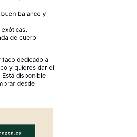
 buen balance y
 exóticas.
unda de cuero
r taco dedicado a
o y quieres dar el
 Está disponible
mprar desde
mazon.es