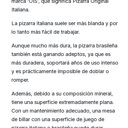
marca ‘OIS’, que significa Pizarra Original
Italiana.
La pizarra italiana suele ser más blanda y por
lo tanto más fácil de trabajar.
Aunque mucho más dura, la pizarra brasileña
también está ganando adeptos, ya que es
más duradera, soportará años de uso intenso
y es prácticamente imposible de doblar o
romper.
Además, debido a su composición mineral,
tiene una superficie extremadamente plana.
Con un mantenimiento adecuado, una mesa
de billar con una superficie de juego de
pizarra italiana o brasileña puede durar