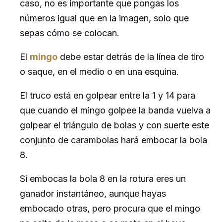
caso, no es importante que pongas los
números igual que en la imagen, solo que
sepas cómo se colocan.
El
mingo
debe estar detrás de la línea de tiro
o saque, en el medio o en una esquina.
El truco está en golpear entre la 1 y 14 para
que cuando el mingo golpee la banda vuelva a
golpear el triángulo de bolas y con suerte este
conjunto de carambolas hará embocar la bola
8.
Si embocas la bola 8 en la rotura eres un
ganador instantáneo, aunque hayas
embocado otras, pero procura que el mingo