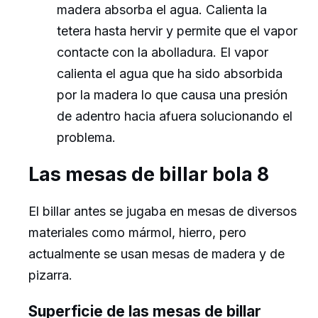
madera absorba el agua. Calienta la
tetera hasta hervir y permite que el vapor
contacte con la abolladura. El vapor
calienta el agua que ha sido absorbida
por la madera lo que causa una presión
de adentro hacia afuera solucionando el
problema.
Las mesas de billar bola 8
El billar antes se jugaba en mesas de diversos
materiales como mármol, hierro, pero
actualmente se usan mesas de madera y de
pizarra.
Superficie de las mesas de billar