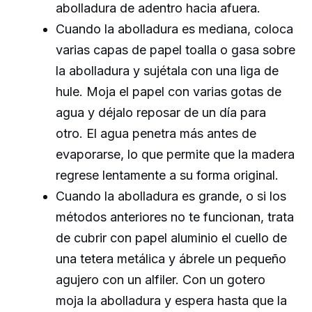
abolladura de adentro hacia afuera.
Cuando la abolladura es mediana, coloca
varias capas de papel toalla o gasa sobre
la abolladura y sujétala con una liga de
hule. Moja el papel con varias gotas de
agua y déjalo reposar de un día para
otro. El agua penetra más antes de
evaporarse, lo que permite que la madera
regrese lentamente a su forma original.
Cuando la abolladura es grande, o si los
métodos anteriores no te funcionan, trata
de cubrir con papel aluminio el cuello de
una tetera metálica y ábrele un pequeño
agujero con un alfiler. Con un gotero
moja la abolladura y espera hasta que la