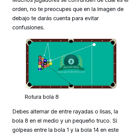
orden, no te preocupes que en la imagen de
debajo te darás cuenta para evitar
confusiones.
Rotura bola 8
Debes alternar de entre rayadas o lisas, la
bola 8 en el medio y un pequeño truco. Si
golpeas entre la bola 1 y la bola 14 en este