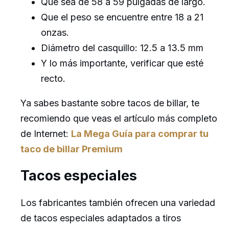
Que sea de 58 a 59 pulgadas de largo.
Que el peso se encuentre entre 18 a 21
onzas.
Diámetro del casquillo: 12.5 a 13.5 mm
Y lo más importante, verificar que esté
recto.
Ya sabes bastante sobre tacos de billar, te
recomiendo que veas el artículo más completo
de Internet:
La Mega Guía para comprar tu
taco de billar Premium
Tacos especiales
Los fabricantes también ofrecen una variedad
de tacos especiales adaptados a tiros