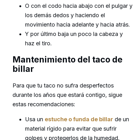
O con el codo hacia abajo con el pulgar y
los demás dedos y haciendo el
movimiento hacia adelante y hacia atrás.
Y por último baja un poco la cabeza y
haz el tiro.
Mantenimiento del taco de
billar
Para que tu taco no sufra desperfectos
durante los años que estará contigo, sigue
estas recomendaciones:
Usa un
estuche o funda de billar
de un
material rígido para evitar que sufrir
golpes y protegerlos de la humedad.