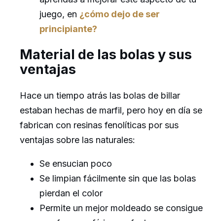
juego, en
¿cómo dejo de ser
principiante?
Material de las bolas y sus
ventajas
Hace un tiempo atrás las bolas de billar
estaban hechas de marfil, pero hoy en día se
fabrican con resinas fenolíticas por sus
ventajas sobre las naturales:
Se ensucian poco
Se limpian fácilmente sin que las bolas
pierdan el color
Permite un mejor moldeado se consigue