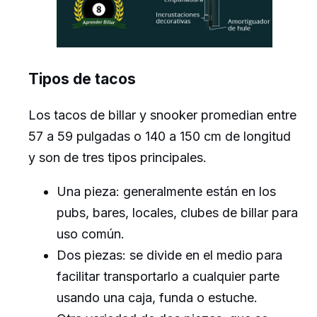
Tipos de tacos
Los tacos de billar y snooker promedian entre
57 a 59 pulgadas o 140 a 150 cm de longitud
y son de tres tipos principales.
Una pieza: generalmente están en los
pubs, bares, locales, clubes de billar para
uso común.
Dos piezas: se divide en el medio para
facilitar transportarlo a cualquier parte
usando una caja, funda o estuche.