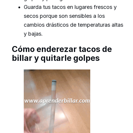
Guarda tus tacos en lugares frescos y
secos porque son sensibles a los
cambios drásticos de temperaturas altas
y bajas.
Cómo enderezar tacos de
billar y quitarle golpes