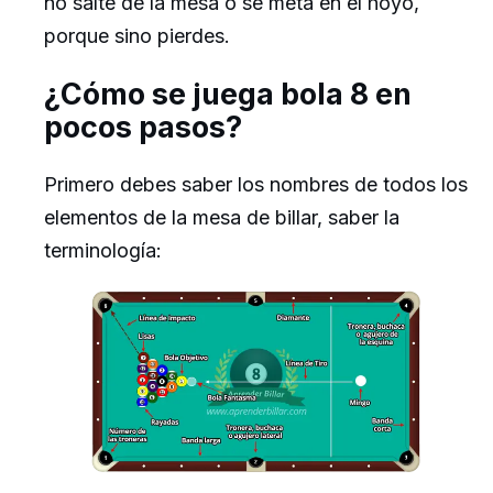
no salte de la mesa o se meta en el hoyo,
porque sino pierdes.
¿Cómo se juega bola 8 en
pocos pasos?
Primero debes saber los nombres de todos los
elementos de la mesa de billar, saber la
terminología: